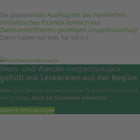
Sie planen
einen Ausflug mit der Familie?
ein
romantisches Picknick?
einfach nur
Zweisamkeit?
einen geselligen Gruppenausflug?
Dann haben wir was für Sie (:-)
Wein- und Wander-Vesperrucksack
gefüllt mit Leckereien aus der Region
Wein- und Wander-Vesperrucksack To Go im Durbachtal &
der Ortenau.
Auch als Gutschein erhältlich!
Weitere Infos anzeigen