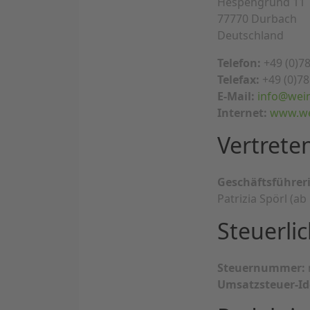
Hespengrund 11
77770 Durbach
Deutschland
Telefon:
+49 (0)7
Telefax:
+49 (0)7
E-Mail:
info@wei
Internet:
www.we
Vertrete
Geschäftsführer
Patrizia Spörl (ab
Steuerli
Steuernummer:
Umsatzsteuer-Id