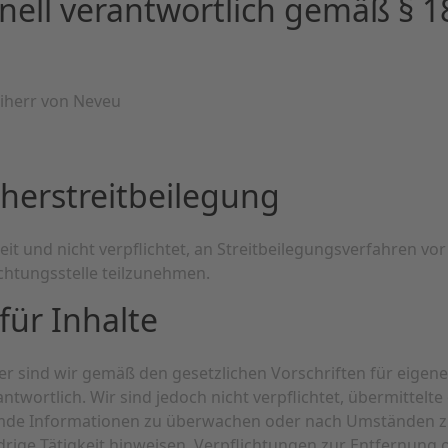
nell verantwortlich gemäß § 1
eiherr von Neveu
herstreitbeilegung
eit und nicht verpflichtet, an Streitbeilegungsverfahren vor
chtungsstelle teilzunehmen.
für Inhalte
er sind wir gemäß den gesetzlichen Vorschriften für eigene
ntwortlich. Wir sind jedoch nicht verpflichtet, übermittelte
mde Informationen zu überwachen oder nach Umständen zu
drige Tätigkeit hinweisen. Verpflichtungen zur Entfernung