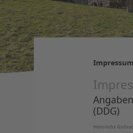
Impressu
Impre
Angaben 
(DDG)
?>
Heinrichs Gutss