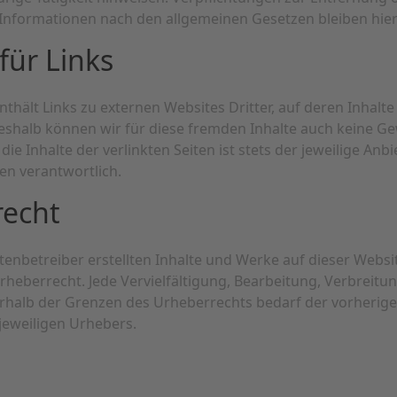
Informationen nach den allgemeinen Gesetzen bleiben hie
für Links
thält Links zu externen Websites Dritter, auf deren Inhalte
Deshalb können wir für diese fremden Inhalte auch keine G
ie Inhalte der verlinkten Seiten ist stets der jeweilige Anbi
ten verantwortlich.
recht
tenbetreiber erstellten Inhalte und Werke auf dieser Websi
eberrecht. Jede Vervielfältigung, Bearbeitung, Verbreitu
halb der Grenzen des Urheberrechts bedarf der vorherigen
eweiligen Urhebers.