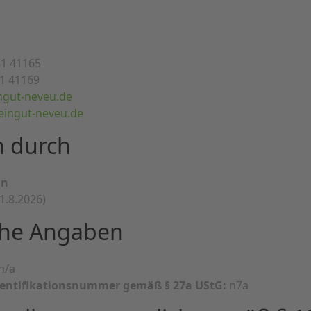
81 41165
81 41169
ngut-neveu.de
ingut-neveu.de
n durch
in
 1.8.2026)
che Angaben
n/a
entifikationsnummer gemäß § 27a UStG:
n7a