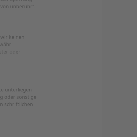
rvon unberührt.
 wir keinen
ewähr
eter oder
te unterliegen
ng oder sonstige
 schriftlichen