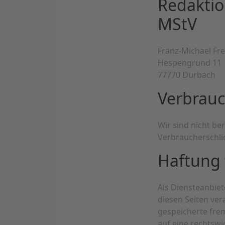
Redaktio
MStV
Franz-Michael Fr
Hespengrund 11
77770 Durbach
Verbrauc
Wir sind nicht ber
Verbraucherschli
Haftung 
Als Diensteanbiet
diesen Seiten vera
gespeicherte fre
auf eine rechtswi