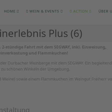
HOME
WEIN & EVENTS
ACTION
ÜBER 
erlebnis Plus (6)
. 2-stündige Fahrt mit dem SEGWAY, inkl. Einweisung,
inverkostung und Flammkuchen!
it der Durbacher Weinberge mit dem SEGWAY. Ein begleiten
ie zu schönen Winkeln der Umgebung.
 (3 Weine) sowie einem Flammkuchen im Weingut Freiherr v
nstaltung