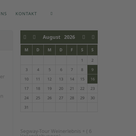
UNS
KONTAKT
August
2026
M
D
M
D
F
S
S
1
2
3
4
5
6
7
8
9
der
10
11
12
13
14
15
16
17
18
19
20
21
22
23
on
24
25
26
27
28
29
30
31
Segway-Tour Weinerlebnis +
( 6