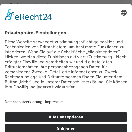
Rechnungsinformation
GUTSSCHENKE
ÜBERNACHTUNG
PARTYKELLER
SEGWAY
KONTAKT
Cookie-Einstellungen
©2026 Heinrichs Gutsschenke / Wein Event Action |
Hespengrund 11 | 77770 Durbach
0781 41165 (14:00-18:00 Uhr)