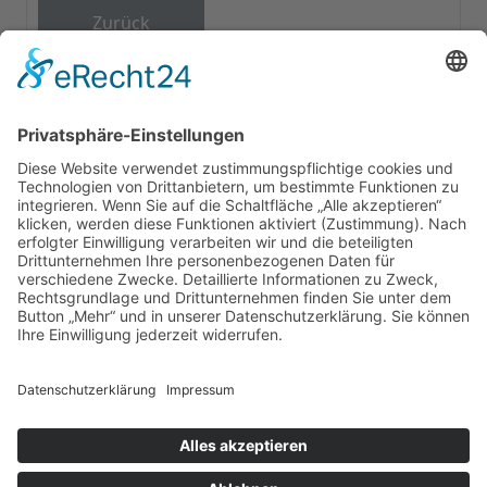
Zurück
GUTSSCHENKE
ÜBERNACHTUNG
PARTYKELLER
SEGWAY
KONTAKT
Cookie-Einstellungen
©2026 Heinrichs Gutsschenke / Wein Event Action |
Hespengrund 11 | 77770 Durbach
0781 41165 (14:00-18:00 Uhr)