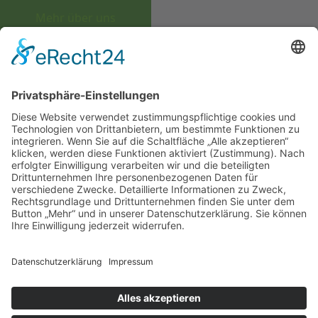
Mehr über uns
GUTSSCHENKE
ÜBERNACHTUNG
PARTYKELLER
SEGWAY
KONTAKT
Cookie-Einstellungen
©2026 Heinrichs Gutsschenke / Wein Event Action |
Fehler
Hespengrund 11 | 77770 Durbach