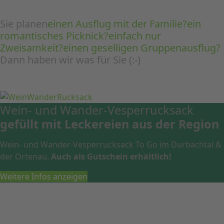
Sie planen
einen Ausflug mit der Familie?
ein
romantisches Picknick?
einfach nur
Zweisamkeit?
einen geselligen Gruppenausflug?
Dann haben wir was für Sie (:-)
Wein- und Wander-Vesperrucksack
gefüllt mit Leckereien aus der Region
Wein- und Wander-Vesperrucksack To Go im Durbachtal &
der Ortenau.
Auch als Gutschein erhältlich!
Weitere Infos anzeigen