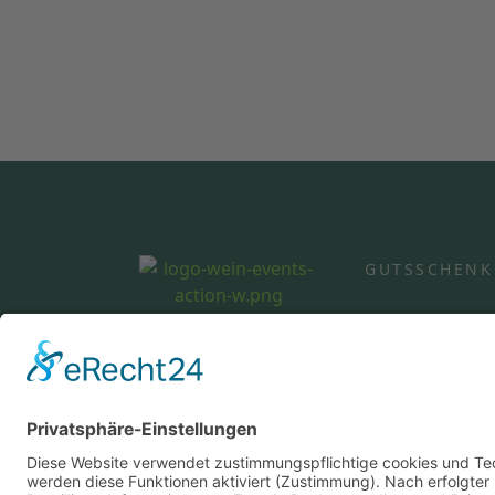
GUTSSCHENK
©2026 Heinrichs Gutsschenke / Wein Event Act
Durbach
0781 41165 (14:00-18:00 Uhr)