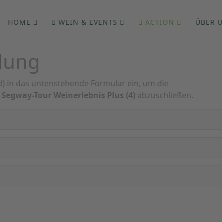
HOME
WEIN & EVENTS
ACTION
ÜBER 
dung
ld) in das untenstehende Formular ein, um die
g
Segway-Tour Weinerlebnis Plus (4)
abzuschließen.