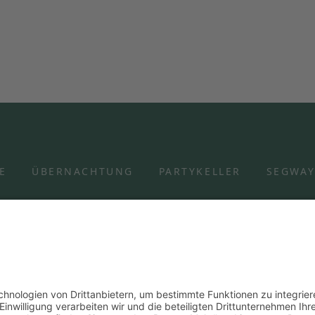
E
ÜBERNACHTUNG
PARTYKELLER
SEGWA
ion | Hespengrund 11 | 77770
Impressum
Wider
info@segtour-ortenau.de