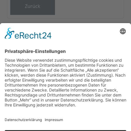
Zurück
GUTSSCHENKE
ÜBERNACHTUNG
PARTYKELLER
SEGWAY
KONTAKT
Cookie-Einstellungen
©2026 Heinrichs Gutsschenke / Wein Event Action |