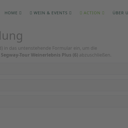
HOME
WEIN & EVENTS
ACTION
ÜBER 
dung
ld) in das untenstehende Formular ein, um die
g
Segway-Tour Weinerlebnis Plus (6)
abzuschließen.