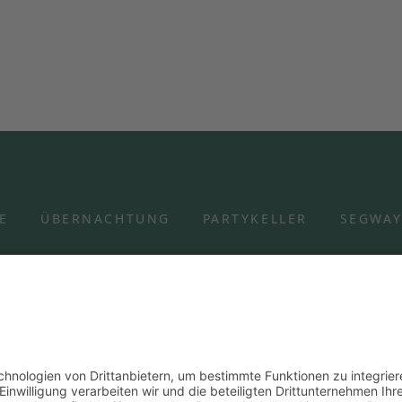
E
ÜBERNACHTUNG
PARTYKELLER
SEGWA
ion | Hespengrund 11 | 77770
Impressum
Wider
info@segtour-ortenau.de