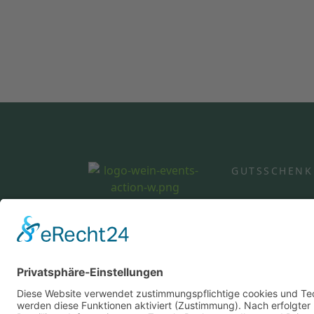
GUTSSCHENK
©2026 Heinrichs Gutsschenke / Wein Event Act
Durbach
0781 41165 (14:00-18:00 Uhr)