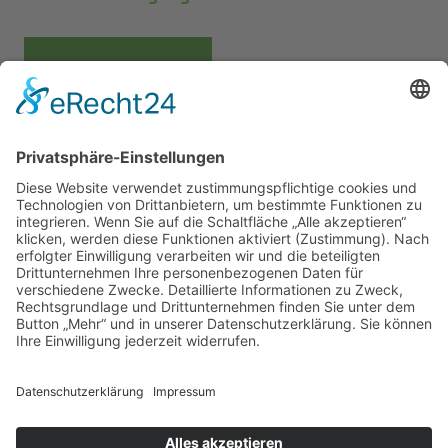
GUTSSCHENKE
ÜBERNACHTUNG
PARTYKELLER
SEGWAY
KONTAKT
Cookie-Einstellungen
©2026 Heinrichs Gutsschenke / Wein Event Action |